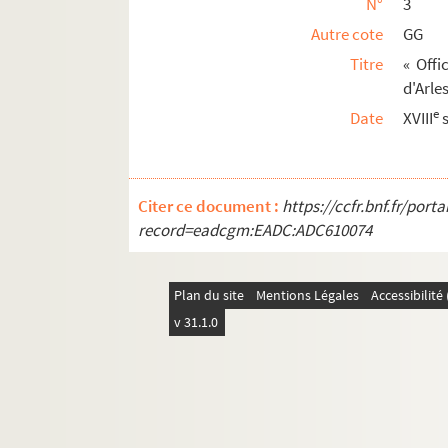
N°
3
53. Fondations de chapelles et messes da
Autre cote
GG
54. « Procès-verbaux et inventaires des 
Titre
« Offi
d'Arles
55. [Titre absent ou non renseigné]
e
Date
XVIII
s
56. « Recueil du triomphe de la sainte égl
57. « Liber in quo reperiuntur ea omnia
58. Annales d'Arles, de 963 à 1785, par J
Citer ce document :
https://ccfr.bnf.fr/por
59. [Titre absent ou non renseigné]
record=eadcgm:EADC:ADC610074
CANTAL
CREUSE
Plan du site
Mentions Légales
Accessibilit
DROME
v 31.1.0
EURE-ET-LOIR
GARD
GARONNE (HAUTE-)
GERS