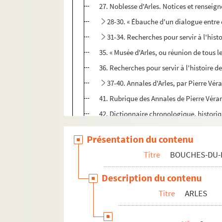
27. Noblesse d'Arles. Notices et renseig
28-30. « Ébauche d'un dialogue entre de
31-34. Recherches pour servir à l'hist
35. « Musée d'Arles, ou réunion de tous l
36. Recherches pour servir à l'histoire des
37-40. Annales d'Arles, par Pierre Vé
41. Rubrique des Annales de Pierre Véra
42. Dictionnaire chronologique, historiqu
43. [Titre absent ou non renseigné]
Présentation du contenu
44. Explication de 248 inscriptions de la v
Titre
BOUCHES-DU
45. « OEuvres diverses et curieuses par L.
46. Précis sur l'histoire de Provence, p
Description du contenu
47. « Tableau des noms des syndics ou cons
Titre
ARLES
48. « Annales de la ville d'Arles depuis l
49-52. Manuscrits de Louis-Mathieu Ani