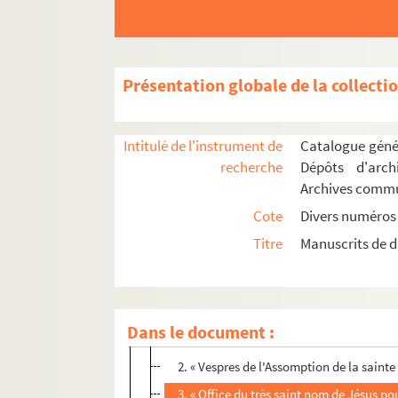
Présentation globale de la collecti
Intitulé de l'instrument de
Catalogue génér
recherche
Dépôts d'arch
Archives comm
ALPES (BASSES-)
Cote
Divers numéros
ALPES (HAUTES-)
Titre
Manuscrits de d
ALPES-MARITIMES
BOUCHES-DU-RHONE
ARLES
Dans le document :
1. « Liber poenitentium alborum », ou liv
2. « Vespres de l'Assomption de la sainte 
3. « Office du très saint nom de Jésus pou