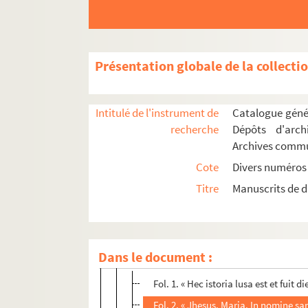
Présentation globale de la collecti
Intitulé de l'instrument de
Catalogue génér
recherche
Dépôts d'arch
Archives comm
ALPES (BASSES-)
Cote
Divers numéros
ALPES (HAUTES-)
Titre
Manuscrits de d
LE PUY-SAINT-ANDRÉ
1. « Moralitas sancti Heustacii. » Mys
Dans le document :
2. « Ystoria sancti Andree. » Mystère en 
Fol. 1. « Hec istoria lusa est et fuit di
Fol. 2. « Jhesus. Maria. In nomine sanc