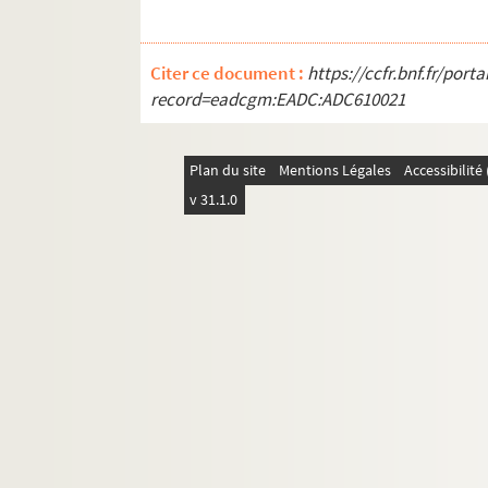
Citer ce document :
https://ccfr.bnf.fr/por
record=eadcgm:EADC:ADC610021
Plan du site
Mentions Légales
Accessibilit
v 31.1.0