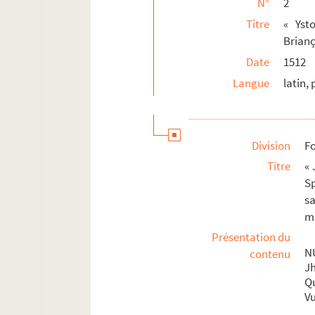
N°
2
SOMME
Titre
« Yst
VIENNE (HAUTE-)
Brianç
YONNE
Date
1512
Langue
latin,
Division
Fo
Titre
« 
Sp
s
me
Présentation du
N
contenu
Jh
Qu
Vu