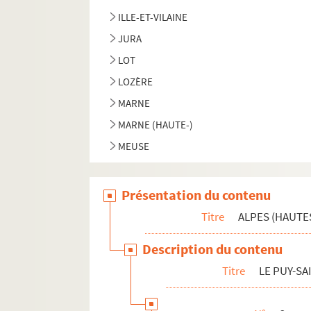
ILLE-ET-VILAINE
JURA
LOT
LOZÈRE
MARNE
MARNE (HAUTE-)
MEUSE
OISE
PAS-DE-CALAIS
Présentation du contenu
PUY-DE-DOME
Titre
ALPES (HAUTE
RHONE
Description du contenu
SAONE-ET-LOIRE
Titre
LE PUY-SA
SARTHE
SEINE-INFÉRIEURE