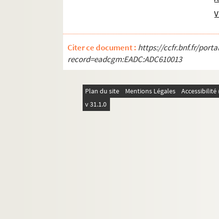
V
Citer ce document :
https://ccfr.bnf.fr/por
record=eadcgm:EADC:ADC610013
Plan du site
Mentions Légales
Accessibilit
v 31.1.0