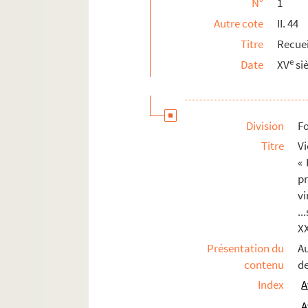
N°
1
YONNE
Autre cote
II. 44
Titre
Recuei
e
Date
XV
si
Division
Fo
Titre
V
« 
p
vi
..
XX
Présentation du
Au
contenu
de
Index
A
A