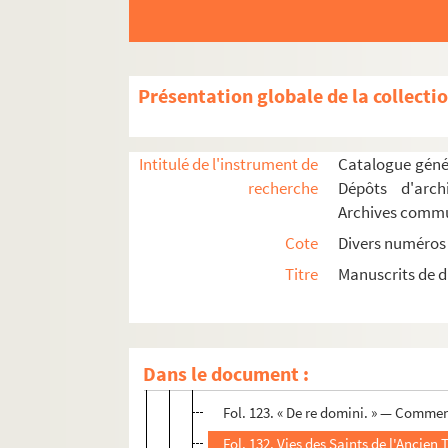
Présentation globale de la collecti
ALPES (BASSES-)
Intitulé de l'instrument de
Catalogue génér
MANOSQUE
recherche
Dépôts d'arch
Archives comm
SISTERON
Cote
Divers numéros
1. Recueil de divers traités
Titre
Manuscrits de d
Fol. 1. Grammaire latine, par Pierre
Fol. 33. Traités de droit civil. — « D
Fol. 67. « De judiciis. » — Commenceme
Dans le document :
Fol. 111. Répertoire alphabétique de
Fol. 123. « De re domini. » — Commenc
Fol. 132. Vies des Saints de l'Ancie