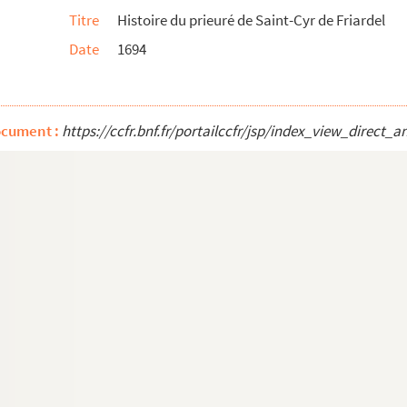
Titre
Histoire du prieuré de Saint-Cyr de Friardel
Delauney »
Date
1694
nsieur Restaut, avocat au Parlement et aux ...
e reigle en abrégé pour bien danser toutes...
ocument :
https://ccfr.bnf.fr/portailccfr/jsp/index_view_dire
anse »
dène, la bourée nouvelle, le charmant vainq...
eau, Jésuite »
rofesseur de seconde au collége des Arts, ...
ie. 1463 et 1464. — État des anoblis de la p...
allement des tailles de ceux qui se préten...
ligre, sieur de la Rivière, et Jean Cardinet,...
 Chamillart. 1666. — État des anoblis depuis ...