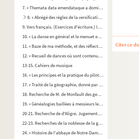
7. « Themata data emendataque a domino Huet. Franciscus 
8. « Abrégé des règles de la versification françoise, par mo
9. Vers français. (Exercices d'écriture.) Incipit
10. « La danse en général et le menuet en particulier, avec un
Citer ce d
11. « Baze de ma méthode, et des réflections concernant la d
12. « Recueil de dances où sont contenues la poitevine, la mo
13-15. Cahiers de musique
16. « Les principes et la pratique du pilotage, par le P. Mahod
17. « Traité de la géographie, donné par M. l'abbé Hardouin, p
18. Recherche de M. de Monfault des gentilshommes de Normand
19. « Généalogies baillées à messieurs les commissaires du rég
20-21. Recherche de d'Aligre. Jugements rendus par Étienne d'A
22-23. Recherches de la noblesse de la généralité de Caen, par
24. « Histoire de l'abbaye de Notre-Dame d'Aunay »