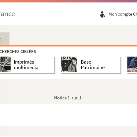
rance
Mon compte C
E
CHERCHES CIBLÉES
Imprimés
Base
multimédia
Patrimoine
Notice
1 sur 1