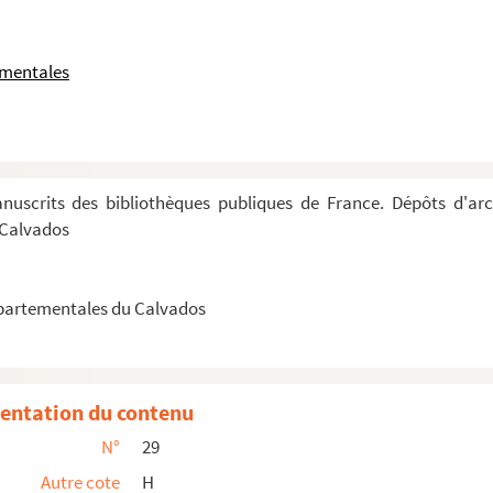
ementales
uscrits des bibliothèques publiques de France. Dépôts d'arc
 Calvados
épartementales du Calvados
entation du contenu
N°
29
Autre cote
H
Joannes Lemercier, philosophus Viraeus » (de...