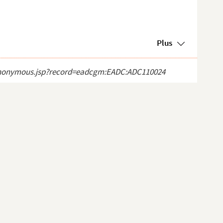
Plus
ct_anonymous.jsp?record=eadcgm:EADC:ADC110024