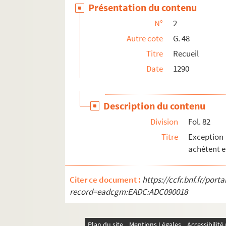
Présentation du contenu
N°
2
Autre cote
G. 48
Titre
Recueil
Date
1290
Description du contenu
Division
Fol. 82
Titre
Exception 
achètent e
Citer ce document :
https://ccfr.bnf.fr/por
record=eadcgm:EADC:ADC090018
Plan du site
Mentions Légales
Accessibilit