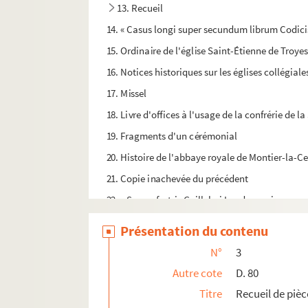
13. Recueil
14. « Casus longi super secundum librum Codicis 
15. Ordinaire de l'église Saint-Étienne de Troyes
16. Notices historiques sur les églises collégial
17. Missel
18. Livre d'offices à l'usage de la confrérie de 
19. Fragments d'un cérémonial
20. Histoire de l'abbaye royale de Montier-la-Cell
21. Copie inachevée du précédent
22. « Sermo fratris Guillelmi Lugdunensis super 
23. « Summa supra virtutes et vicia cum confes
Présentation du contenu
24. Office du Saint Sacrement. Incomplet
N°
3
25. « Extrait des registres baptistaires et mortu
Autre cote
D. 80
Titre
Recueil de piè