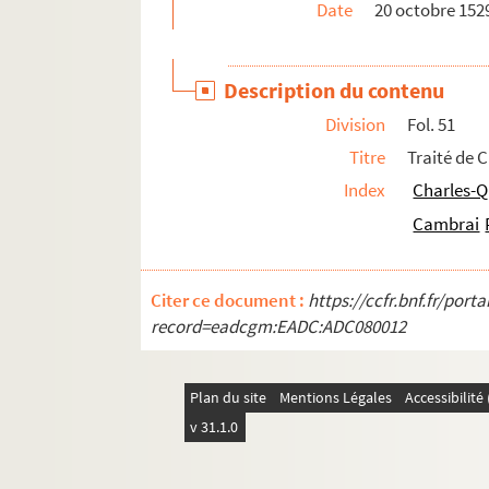
Date
20 octobre 152
Description du contenu
Division
Fol. 51
Titre
Traité de 
Index
Charles-Q
Cambrai
Citer ce document :
https://ccfr.bnf.fr/por
record=eadcgm:EADC:ADC080012
Plan du site
Mentions Légales
Accessibilit
v 31.1.0