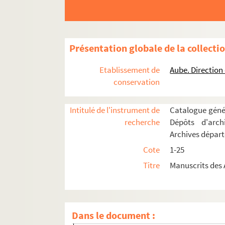
Présentation globale de la collecti
Etablissement de
Aube. Direction
conservation
Intitulé de l'instrument de
Catalogue génér
recherche
Dépôts d'arch
1. « De auctoritate camere compotorum »
Archives dépar
2. « Coustumier des pays de Vermendoys et ceul
Cote
1-25
3. Recueil de pièces diplomatiques
Titre
Manuscrits des 
Fol. 1. Traité de Madrid, ou traité de paix c
Fol. 34. Pouvoirs donnés par Charles-Quint e
Fol. 37 vo. Pouvoirs donnés par Louise de S
Dans le document :
Fol. 41. Pouvoirs donnés par la même aux m