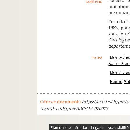
collectar
contenu
fundationi
memoriam 
Ce collecta
1863, pour
o
sous le n
Catalogue 
départeme
Index
Mont-Die
Saint-Pier
Mont-Dieu
Reims
Ab
Citer ce document :
https://ccfr.bnf.fr/por
record=eadcgm:EADC:ADC070013
Plan du site
Mentions Légales
Accessibilit