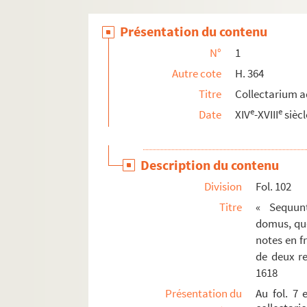
Présentation du contenu
N°
1
Autre cote
H. 364
Titre
Collectarium a
e
e
Date
XIV
-XVIII
siècl
Description du contenu
Division
Fol. 102
Titre
« Sequun
domus, quo
notes en f
de deux re
1618
Présentation du
Au fol. 7 