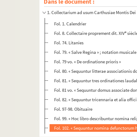
Dans le document :
1. Collectarium ad usum Carthusiae Montis Dei
Fol. 1. Calendrier
e
Fol. 8. Collectaire proprement dit. XIV
siècl
Fol. 74. Litanies
Fol. 79. « Salve Regina » ; notation musicale 
Fol. 79 vo. « De ordinatione prioris »
Fol. 80. « Sequuntur litterae associationis d
Fol. 81. « Sequuntur tres ordinationes lauda
Fol. 81 vo. « Sequuntur domus associate do
Fol. 82. « Sequuntur tricennaria et alia off
Fol. 97-98. Obituaire
Fol. 99. « Hoc libro describuntur nomina re
Fol. 102. « Sequuntur nomina defunctorum h