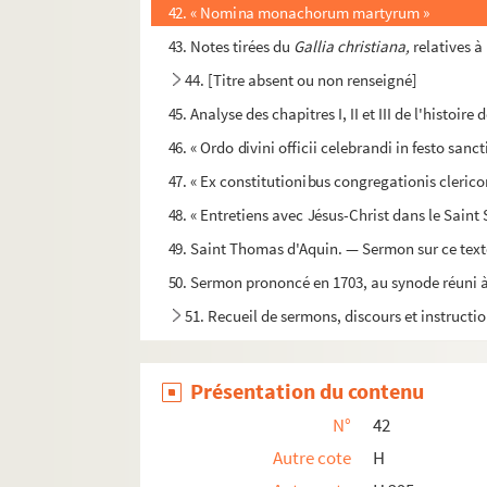
42. « Nomina monachorum martyrum »
43. Notes tirées du
Gallia christiana,
relatives à
44. [Titre absent ou non renseigné]
45. Analyse des chapitres I, II et III de l'histoir
46. « Ordo divini officii celebrandi in festo sanc
47. « Ex constitutionibus congregationis cleric
48. « Entretiens avec Jésus-Christ dans le Saint
49. Saint Thomas d'Aquin. — Sermon sur ce text
50. Sermon prononcé en 1703, au synode réuni à 
51. Recueil de sermons, discours et instructi
Présentation du contenu
N°
42
Autre cote
H