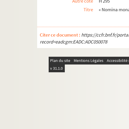
Autre cote
H 295
Titre
« Nomina mon
Citer ce document :
https://ccfr.bnf.fr/por
record=eadcgm:EADC:ADC050078
Plan du site
Mentions Légales
Accessibilit
v 31.1.0