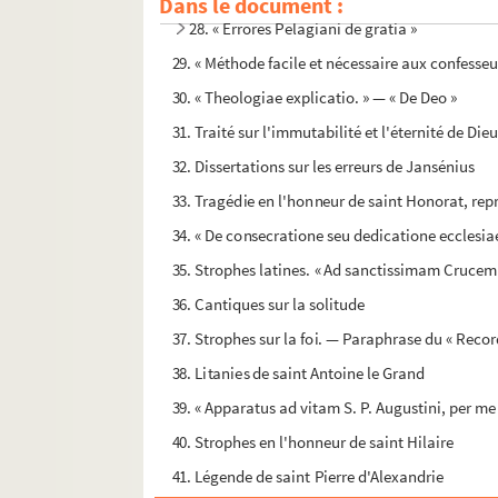
Dans le document :
28. « Errores Pelagiani de gratia »
29. « Méthode facile et nécessaire aux confesseur
30. « Theologiae explicatio. » — « De Deo »
31. Traité sur l'immutabilité et l'éternité de Die
32. Dissertations sur les erreurs de Jansénius
33. Tragédie en l'honneur de saint Honorat, repr
34. « De consecratione seu dedicatione eccles
35. Strophes latines. « Ad sanctissimam Crucem
36. Cantiques sur la solitude
37. Strophes sur la foi. — Paraphrase du « Reco
38. Litanies de saint Antoine le Grand
39. « Apparatus ad vitam S. P. Augustini, per m
40. Strophes en l'honneur de saint Hilaire
41. Légende de saint Pierre d'Alexandrie