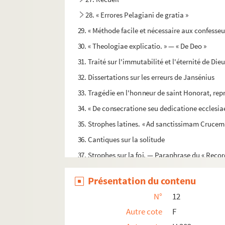
28. « Errores Pelagiani de gratia »
29. « Méthode facile et nécessaire aux confesseur
30. « Theologiae explicatio. » — « De Deo »
31. Traité sur l'immutabilité et l'éternité de Die
32. Dissertations sur les erreurs de Jansénius
33. Tragédie en l'honneur de saint Honorat, repr
34. « De consecratione seu dedicatione eccles
35. Strophes latines. « Ad sanctissimam Crucem
36. Cantiques sur la solitude
37. Strophes sur la foi. — Paraphrase du « Reco
38. Litanies de saint Antoine le Grand
Présentation du contenu
39. « Apparatus ad vitam S. P. Augustini, per m
N°
12
40. Strophes en l'honneur de saint Hilaire
Autre cote
F
41. Légende de saint Pierre d'Alexandrie