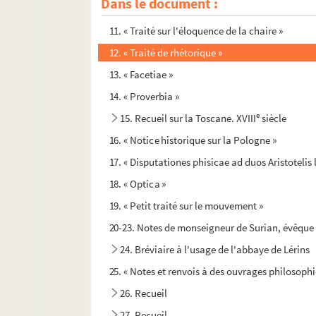
Dans le document :
10. Recueil de droit
11. « Traité sur l'éloquence de la chaire »
12. « Traité de rhétorique »
13. « Facetiae »
14. « Proverbia »
e
15. Recueil sur la Toscane. XVIII
siècle
16. « Notice historique sur la Pologne »
17. « Disputationes phisicae ad duos Aristotelis 
18. « Optica »
19. « Petit traité sur le mouvement »
20-23. Notes de monseigneur de Surian, évêque d
24. Bréviaire à l'usage de l'abbaye de Lérins
25. « Notes et renvois à des ouvrages philosophiq
26. Recueil
27. Recueil