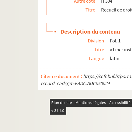
Autre cote
H 304
38. Litanies de saint Antoine le Grand
Titre
Recueil de droi
39. « Apparatus ad vitam S. P. Augustini, per m
40. Strophes en l'honneur de saint Hilaire
Description du contenu
41. Légende de saint Pierre d'Alexandrie
Division
Fol. 1
42. « Nomina monachorum martyrum »
Titre
« Liber ins
43. Notes tirées du
Gallia christiana,
relatives à
Langue
latin
44. [Titre absent ou non renseigné]
45. Analyse des chapitres I, II et III de l'histoir
Citer ce document :
https://ccfr.bnf.fr/por
46. « Ordo divini officii celebrandi in festo sanc
record=eadcgm:EADC:ADC050024
47. « Ex constitutionibus congregationis cleric
48. « Entretiens avec Jésus-Christ dans le Saint
Plan du site
Mentions Légales
Accessibilit
49. Saint Thomas d'Aquin. — Sermon sur ce text
v 31.1.0
50. Sermon prononcé en 1703, au synode réuni à 
51. Recueil de sermons, discours et instructi