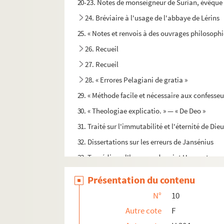
20-23. Notes de monseigneur de Surian, évêque d
24. Bréviaire à l'usage de l'abbaye de Lérins
25. « Notes et renvois à des ouvrages philosophiq
26. Recueil
27. Recueil
28. « Errores Pelagiani de gratia »
29. « Méthode facile et nécessaire aux confesseur
30. « Theologiae explicatio. » — « De Deo »
31. Traité sur l'immutabilité et l'éternité de Die
32. Dissertations sur les erreurs de Jansénius
33. Tragédie en l'honneur de saint Honorat, repr
34. « De consecratione seu dedicatione eccles
Présentation du contenu
35. Strophes latines. « Ad sanctissimam Crucem
N°
10
36. Cantiques sur la solitude
Autre cote
F
37. Strophes sur la foi. — Paraphrase du « Reco