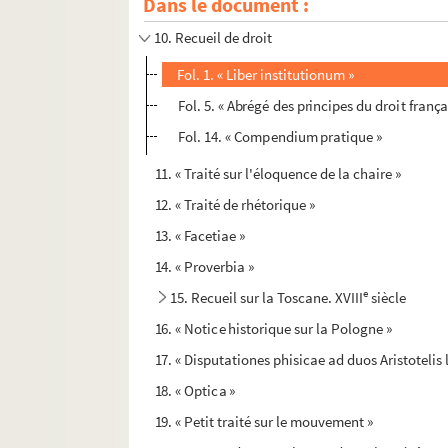
Dans le document :
9. Calcul de dépression de l'horizon
10. Recueil de droit
Fol. 1. « Liber institutionum »
Fol. 5. « Abrégé des principes du droit frança
Fol. 14. « Compendium pratique »
11. « Traité sur l'éloquence de la chaire »
12. « Traité de rhétorique »
13. « Facetiae »
14. « Proverbia »
e
15. Recueil sur la Toscane. XVIII
siècle
16. « Notice historique sur la Pologne »
17. « Disputationes phisicae ad duos Aristotelis 
18. « Optica »
19. « Petit traité sur le mouvement »