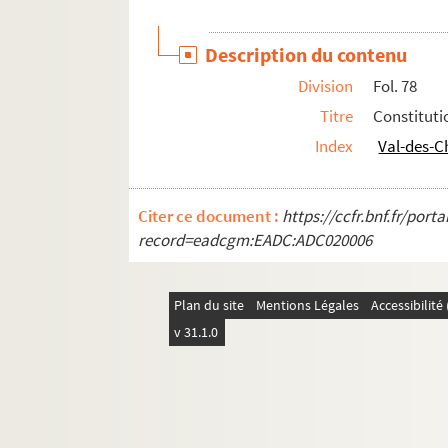
Description du contenu
Division
Fol. 78
Titre
Constituti
Index
Val-des-C
Citer ce document :
https://ccfr.bnf.fr/por
record=eadcgm:EADC:ADC020006
Plan du site
Mentions Légales
Accessibilit
v 31.1.0