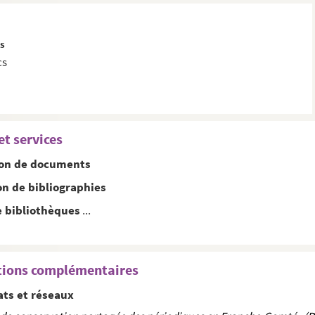
cs
cs
et services
ion de documents
on de bibliographies
e bibliothèques
...
tions complémentaires
ats et réseaux