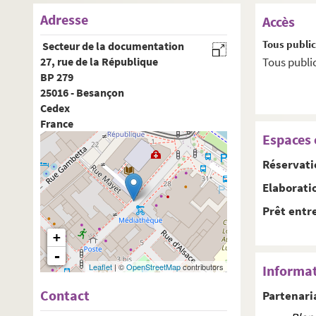
Adresse
Accès
Tous publi
 Secteur de la documentation
27, rue de la République
Tous publi
BP 279
25016 - Besançon
Cedex
France
Espaces 
Réservat
Elaborati
Prêt entr
+
-
Leaflet
| ©
OpenStreetMap
contributors
Informa
Contact
Partenari